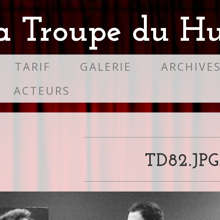
a Troupe du Hu
TARIF
GALERIE
ARCHIVE
ACTEURS
TD82.JPG