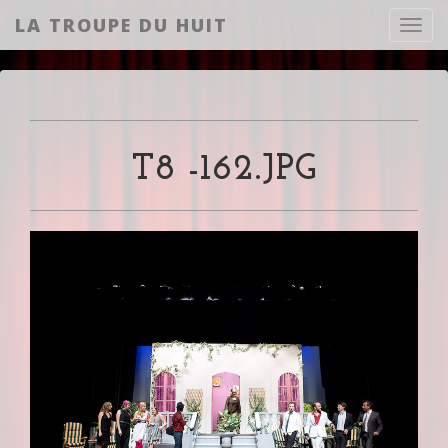
LA TROUPE DU HUIT
Toggl
T8 -162.JPG