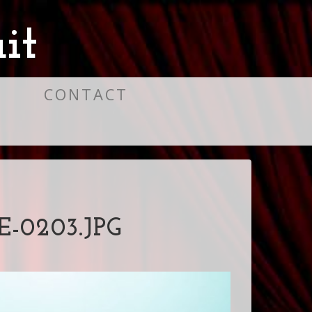
it
S
CONTACT
-0203.JPG