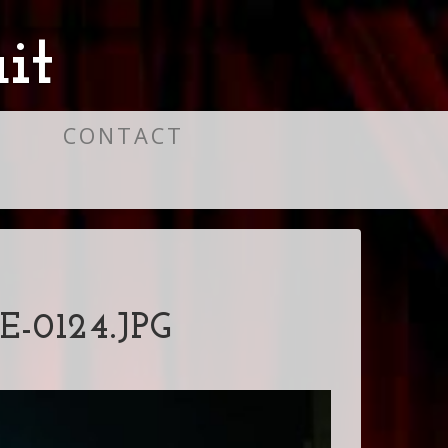
it
S
CONTACT
-0124.JPG