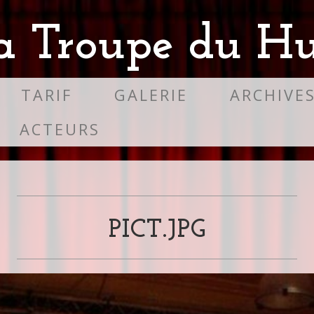
a Troupe du Hu
TARIF
GALERIE
ARCHIVE
ACTEURS
PICT.JPG