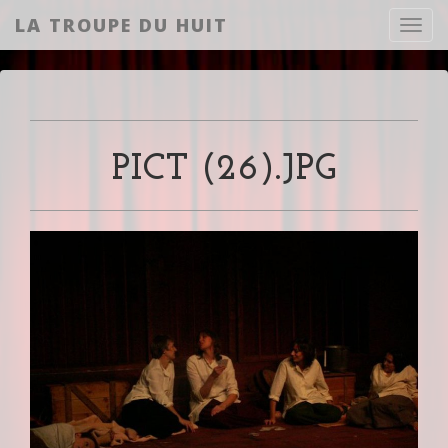
LA TROUPE DU HUIT
Toggl
PICT (26).JPG