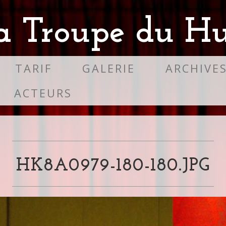
a Troupe du Hu
TARIF
GALERIE
ARCHIVE
ACTEURS
HK8A0979-180-180.JPG