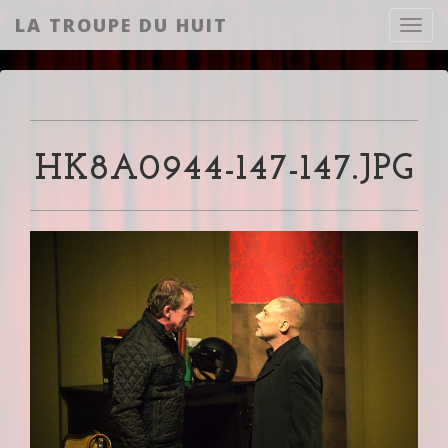
LA TROUPE DU HUIT
Toggl
HK8A0944-147-147.JPG