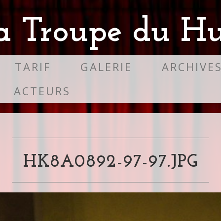
a Troupe du Hu
TARIF
GALERIE
ARCHIVE
ACTEURS
HK8A0892-97-97.JPG