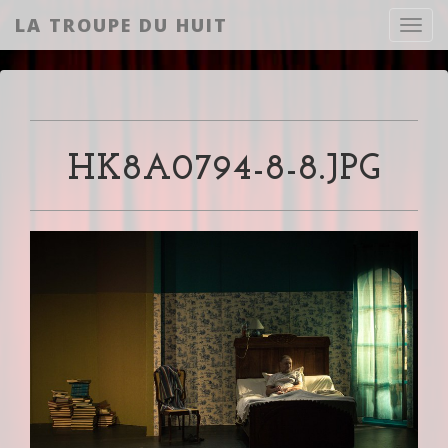
LA TROUPE DU HUIT
Toggl
HK8A0794-8-8.JPG