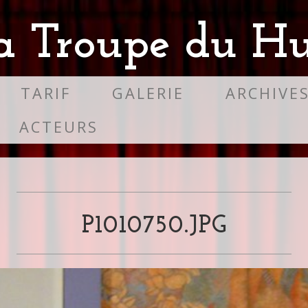
a Troupe du Hu
TARIF
GALERIE
ARCHIVE
ACTEURS
P1010750.JPG