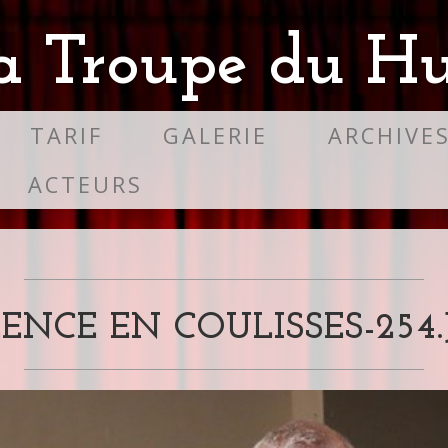
a Troupe du Hu
TARIF
GALERIE
ARCHIVE
ACTEURS
LENCE EN COULISSES-254.