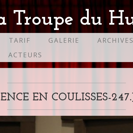
a Troupe du Hu
TARIF
GALERIE
ARCHIVE
ACTEURS
LENCE EN COULISSES-247.