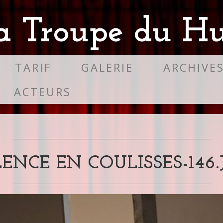
a Troupe du Hu
TARIF
GALERIE
ARCHIVE
ACTEURS
LENCE EN COULISSES-146.