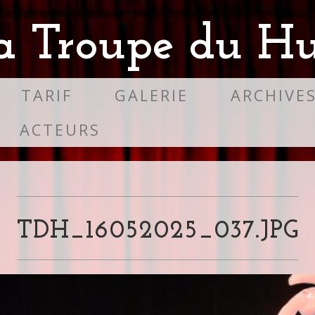
a Troupe du Hu
TARIF
GALERIE
ARCHIVE
ACTEURS
TDH_16052025_037.JPG