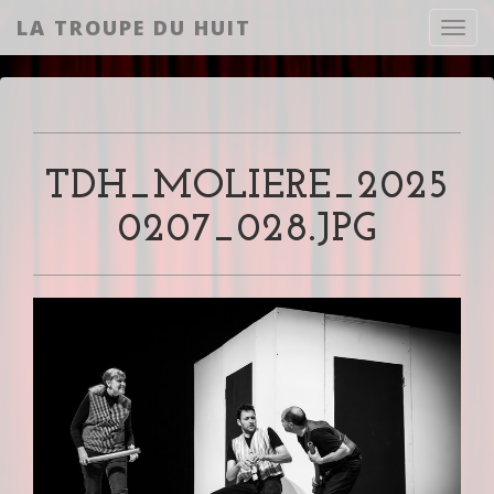
LA TROUPE DU HUIT
Toggl
TDH_MOLIERE_2025
0207_028.JPG