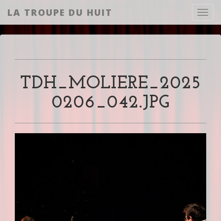
LA TROUPE DU HUIT
Toggl
TDH_MOLIERE_2025
0206_042.JPG