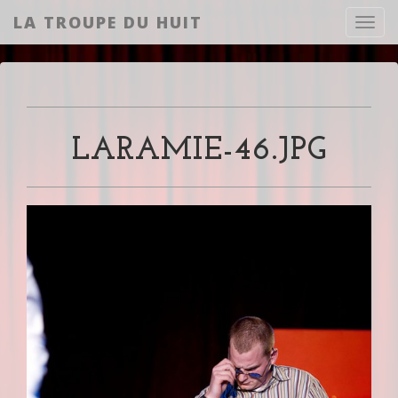
LA TROUPE DU HUIT
Toggl
LARAMIE-46.JPG