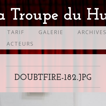
a Troupe du Hu
TARIF
GALERIE
ARCHIVE
ACTEURS
DOUBTFIRE-182.JPG