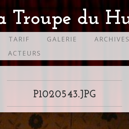
a Troupe du Hu
TARIF
GALERIE
ARCHIVE
ACTEURS
P1020543.JPG