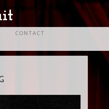
it
S
CONTACT
G