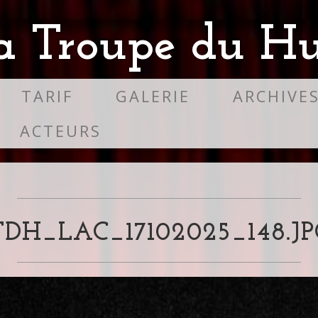
a Troupe du Hu
TARIF
GALERIE
ARCHIVE
ACTEURS
TDH_LAC_17102025_148.JP