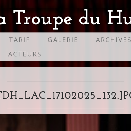
a Troupe du Hu
TARIF
GALERIE
ARCHIVE
ACTEURS
TDH_LAC_17102025_132.JP