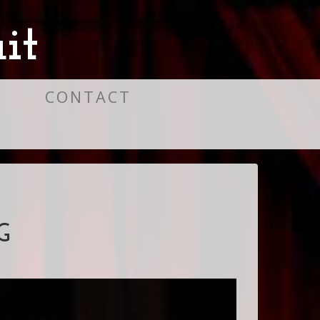
it
S
CONTACT
G