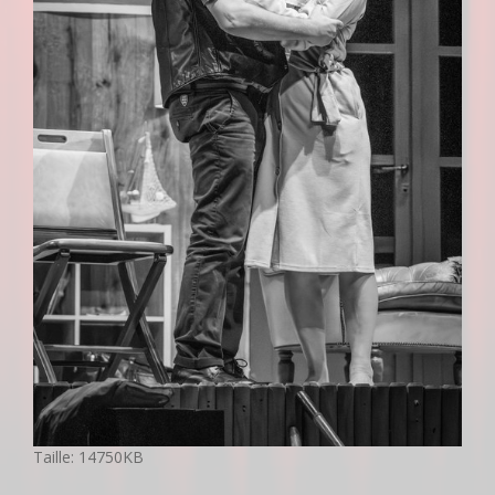
C
Taille: 14750KB
l