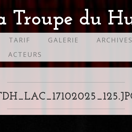
a Troupe du Hu
TARIF
GALERIE
ARCHIVE
ACTEURS
TDH_LAC_17102025_125.JP