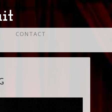
it
S
CONTACT
G