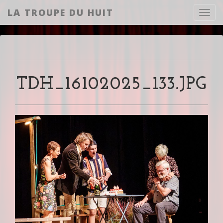
LA TROUPE DU HUIT
Toggl
TDH_16102025_133.JPG