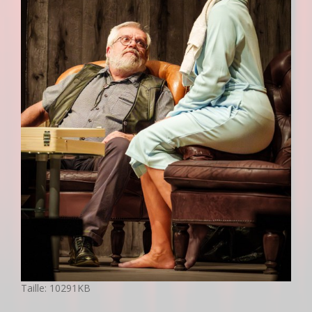
C
Taille: 10291KB
l