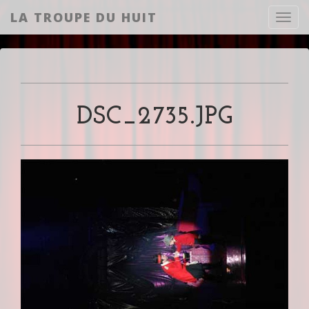
LA TROUPE DU HUIT
Toggl
DSC_2735.JPG