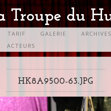
a Troupe du Hu
TARIF
GALERIE
ARCHIVE
ACTEURS
HK8A9500-63.JPG