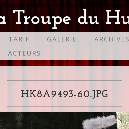
a Troupe du Hu
TARIF
GALERIE
ARCHIVE
ACTEURS
HK8A9493-60.JPG