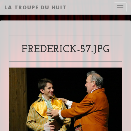
LA TROUPE DU HUIT
Toggl
FREDERICK-57.JPG