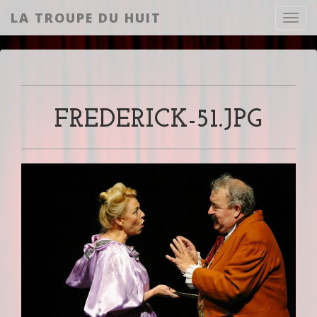
LA TROUPE DU HUIT
Toggl
FREDERICK-51.JPG