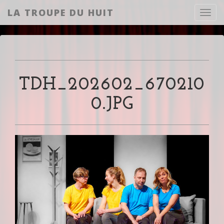
LA TROUPE DU HUIT
Toggl
TDH_202602_670210
0.JPG