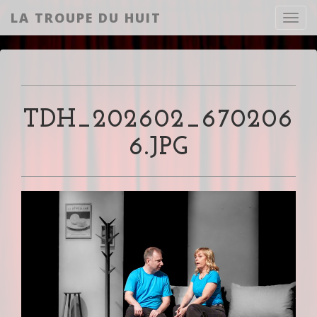
LA TROUPE DU HUIT
Toggl
TDH_202602_670206
6.JPG