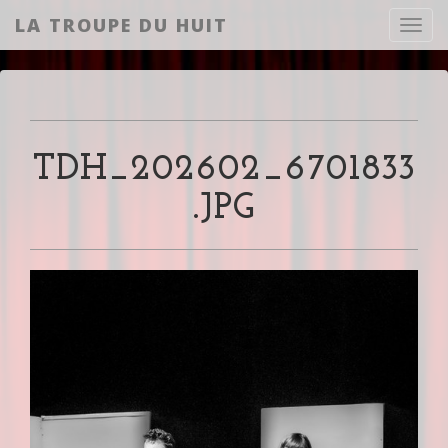
LA TROUPE DU HUIT
Toggl
TDH_202602_6701833
.JPG