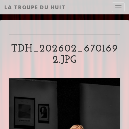
LA TROUPE DU HUIT
Toggl
TDH_202602_670169
2.JPG