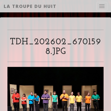
LA TROUPE DU HUIT
Toggl
TDH_202602_670159
8.JPG