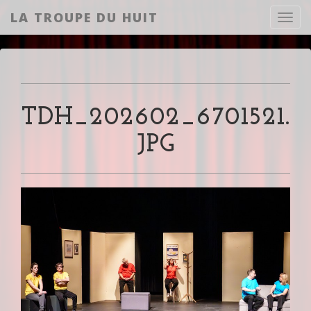
LA TROUPE DU HUIT
Toggl
TDH_202602_6701521.
JPG