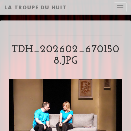
LA TROUPE DU HUIT
Toggl
TDH_202602_670150
8.JPG