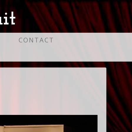
it
S
CONTACT
G