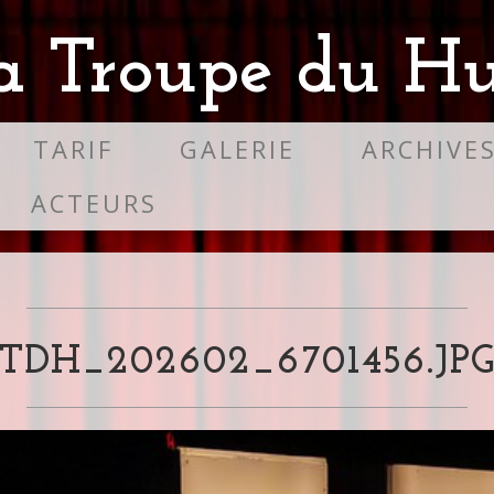
a Troupe du Hu
TARIF
GALERIE
ARCHIVE
ACTEURS
TDH_202602_6701456.JP