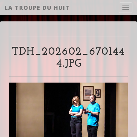
LA TROUPE DU HUIT
Toggl
TDH_202602_670144
4.JPG