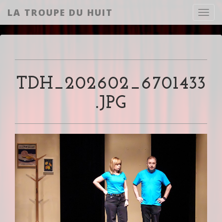
LA TROUPE DU HUIT
Toggl
TDH_202602_6701433
.JPG