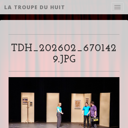
LA TROUPE DU HUIT
Toggl
TDH_202602_670142
9.JPG