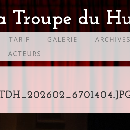
a Troupe du Hu
TARIF
GALERIE
ARCHIVE
ACTEURS
TDH_202602_6701404.JP