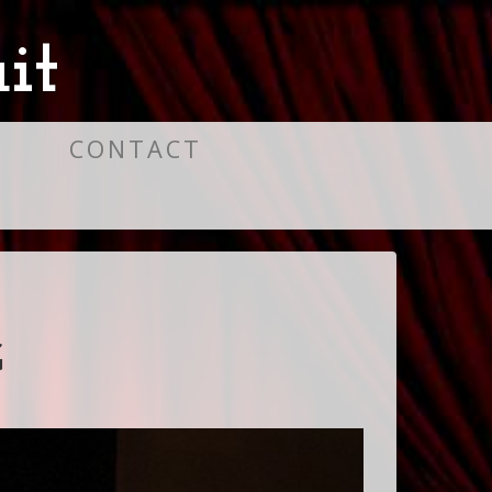
it
S
CONTACT
G