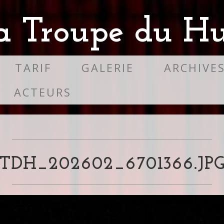
a Troupe du Hu
TARIF
GALERIE
ARCHIVE
ACTEURS
TDH_202602_6701366.JP