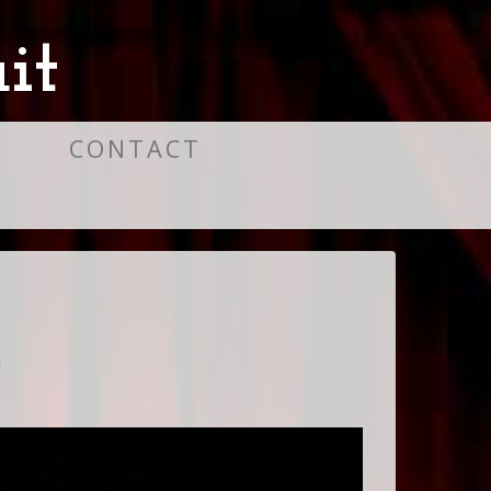
it
S
CONTACT
G