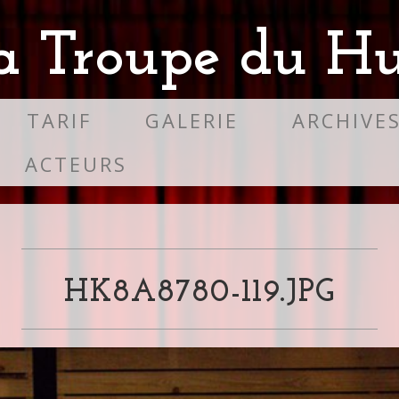
a Troupe du Hu
TARIF
GALERIE
ARCHIVE
ACTEURS
HK8A8780-119.JPG