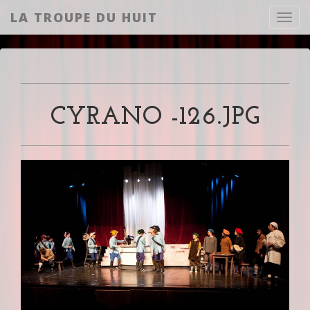
LA TROUPE DU HUIT
Toggl
CYRANO -126.JPG