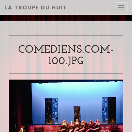
LA TROUPE DU HUIT
Toggl
COMEDIENS.COM-
100.JPG