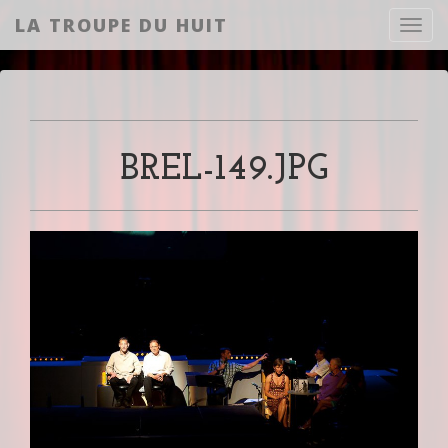
LA TROUPE DU HUIT
Toggl
BREL-149.JPG