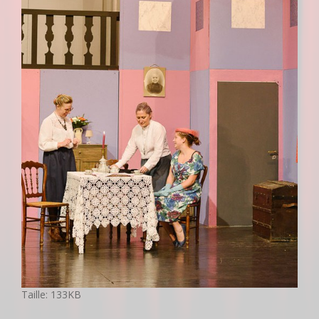
C
Taille: 133KB
l