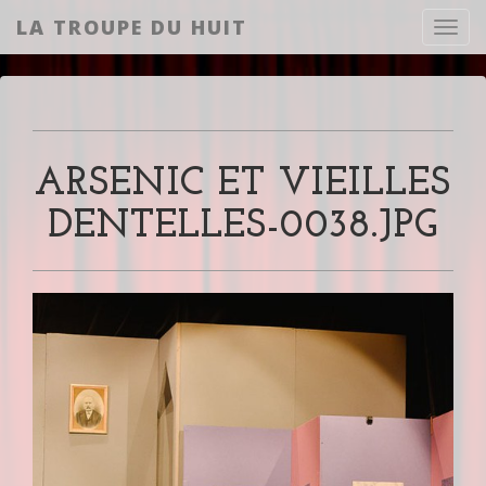
LA TROUPE DU HUIT
Toggl
ARSENIC ET VIEILLES
DENTELLES-0038.JPG