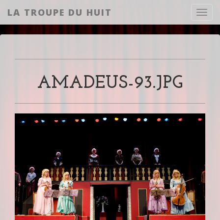
LA TROUPE DU HUIT
Toggl
AMADEUS-93.JPG